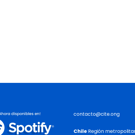
contacto@cite.ong
Chile
Región metropolita